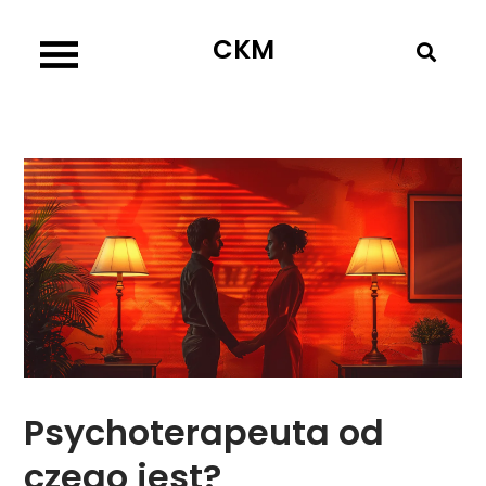
Skip
CKM
to
content
Psychoterapeuta od
czego jest?