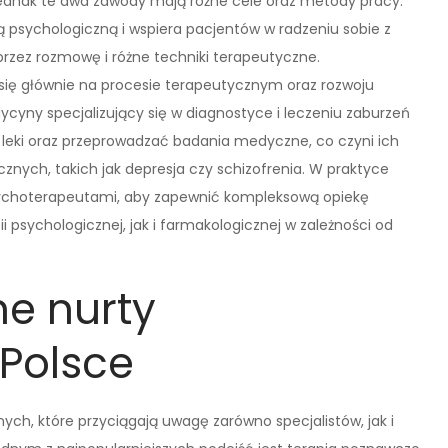
, jednak te dwa zawody mają różne cele oraz metody pracy.
ą psychologiczną i wspiera pacjentów w radzeniu sobie z
zez rozmowę i różne techniki terapeutyczne.
 się głównie na procesie terapeutycznym oraz rozwoju
dycyny specjalizujący się w diagnostyce i leczeniu zaburzeń
 leki oraz przeprowadzać badania medyczne, co czyni ich
nych, takich jak depresja czy schizofrenia. W praktyce
 psychoterapeutami, aby zapewnić kompleksową opiekę
 psychologicznej, jak i farmakologicznej w zależności od
ne nurty
Polsce
ych, które przyciągają uwagę zarówno specjalistów, jak i