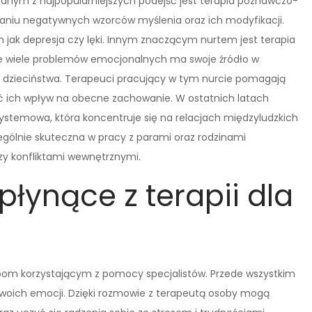
dnym z najpopularniejszych podejść jest terapia poznawczo-
owaniu negatywnych wzorców myślenia oraz ich modyfikacji.
h jak depresja czy lęki. Innym znaczącym nurtem jest terapia
 że wiele problemów emocjonalnych ma swoje źródło w
 dzieciństwa. Terapeuci pracujący w tym nurcie pomagają
ć ich wpływ na obecne zachowanie. W ostatnich latach
ystemowa, która koncentruje się na relacjach międzyludzkich
zególnie skuteczna w pracy z parami oraz rodzinami
y konfliktami wewnętrznymi.
płynące z terapii dla
obom korzystającym z pomocy specjalistów. Przede wszystkim
 swoich emocji. Dzięki rozmowie z terapeutą osoby mogą