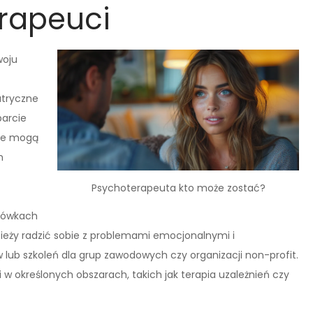
erapeuci
woju
atryczne
parcie
nie mogą
h
Psychoterapeuta kto może zostać?
acówkach
eży radzić sobie z problemami emocjonalnymi i
 lub szkoleń dla grup zawodowych czy organizacji non-profit.
 w określonych obszarach, takich jak terapia uzależnień czy