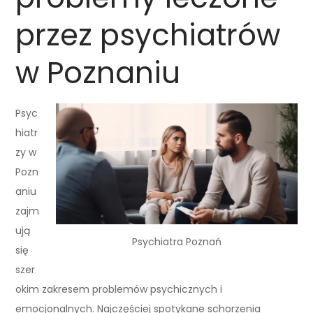
przez psychiatrów
w Poznaniu
Psyc
hiatr
zy w
Pozn
aniu
zajm
ują
Psychiatra Poznań
się
szer
okim zakresem problemów psychicznych i
emocjonalnych. Najczęściej spotykane schorzenia