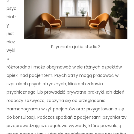
psyc
hiatr
y
jest
niez
Psychiatra jakie studia?
wykl
e
różnorodna i może obejmować wiele różnych aspektów
opieki nad pacjentem. Psychiatrzy mogą pracować w
szpitalach psychiatrycznych, klinikach zdrowia
psychicznego lub prowadzić prywatne praktyki. Ich dzień
roboczy zazwyczaj zaczyna się od przeglądania
harmonogramu wizyt pacjentów oraz przygotowania się
do konsultacji. Podczas spotkań z pacjentami psychiatrzy
przeprowadzają szczegółowe wywiady, które pozwalają
im na ocenę stanu zdrowia psychicznego oraz postępów