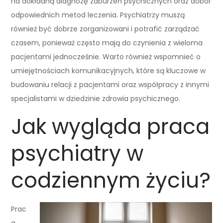
na dokładną diagnozę zaburzeń psychicznych oraz dobór
odpowiednich metod leczenia. Psychiatrzy muszą
również być dobrze zorganizowani i potrafić zarządzać
czasem, ponieważ często mają do czynienia z wieloma
pacjentami jednocześnie. Warto również wspomnieć o
umiejętnościach komunikacyjnych, które są kluczowe w
budowaniu relacji z pacjentami oraz współpracy z innymi
specjalistami w dziedzinie zdrowia psychicznego.
Jak wygląda praca
psychiatry w
codziennym życiu?
Prac
a