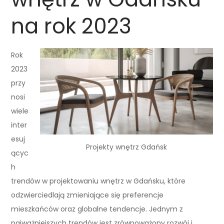
na rok 2023
Rok
2023
przy
nosi
wiele
inter
esuj
Projekty wnętrz Gdańsk
ącyc
h
trendów w projektowaniu wnętrz w Gdańsku, które
odzwierciedlają zmieniające się preferencje
mieszkańców oraz globalne tendencje. Jednym z
najważniejszych trendów jest zrównoważony rozwój i