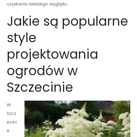
uzyskania świeżego wyglądu.
Jakie są popularne
style
projektowania
ogrodów w
Szczecinie
W
Szcz
ecini
e