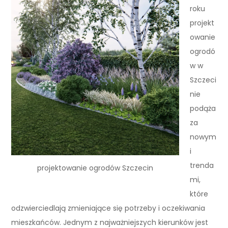
roku
projekt
owanie
ogrodó
w w
Szczeci
nie
podąża
za
nowym
i
trenda
projektowanie ogrodów Szczecin
mi,
które
odzwierciedlają zmieniające się potrzeby i oczekiwania
mieszkańców. Jednym z najważniejszych kierunków jest