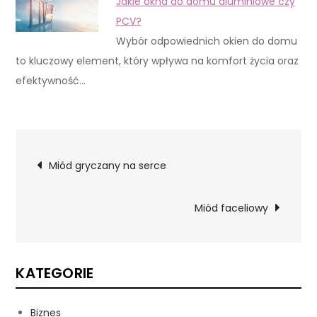
Jakie okna do domu aluminiowe czy
PCV?
Wybór odpowiednich okien do domu
to kluczowy element, który wpływa na komfort życia oraz
efektywność…
Nawigacja
Miód gryczany na serce
wpisu
Miód faceliowy
KATEGORIE
Biznes