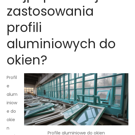
zastosowania
profili
aluminiowych do
okien?
Profil
e
alum
iniow
e do
okie
n
Profile aluminiowe do okien