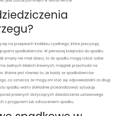
et jeśli zostali pominięci w testamencie.
dziedziczenia
rzegu?
 się na przepisach Kodeksu cywilnego, które precyzują
grupami spadkobierców. W pierwszej kolejności do spadku
li zmarły nie miał dzieci, to do spadku mogą rościć sobie
e ma żadnych bliskich krewnych, majątek przechodzi na
a. Ważne jest również to, że każdy ze spadkobierców
ego, co oznacza, że mogą oni stać się odpowiedzialni za długi
ęciu spadku warto dokładnie przeanalizować sytuację
 porad prawnych dotyczących dziedziczenia ustawowego
ch z przyjęciem lub odrzuceniem spadku.