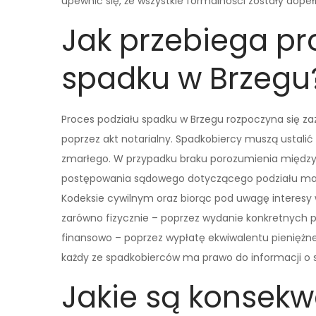
upewnić się, że wszystkie formalności zostały dop
Jak przebiega pr
spadku w Brzegu
Proces podziału spadku w Brzegu rozpoczyna się za
poprzez akt notarialny. Spadkobiercy muszą ustali
zmarłego. W przypadku braku porozumienia między
postępowania sądowego dotyczącego podziału mają
Kodeksie cywilnym oraz biorąc pod uwagę interesy w
zarówno fizycznie – poprzez wydanie konkretnych
finansowo – poprzez wypłatę ekwiwalentu pieniężn
każdy ze spadkobierców ma prawo do informacji o 
Jakie są konsek