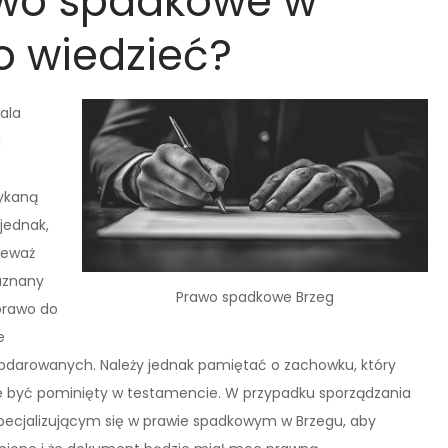
awo spadkowe w
o wiedzieć?
ala
u
tykaną
jednak,
ieważ
uznany
Prawo spadkowe Brzeg
prawo do
e
bdarowanych. Należy jednak pamiętać o zachowku, który
że być pominięty w testamencie. W przypadku sporządzania
pecjalizującym się w prawie spadkowym w Brzegu, aby