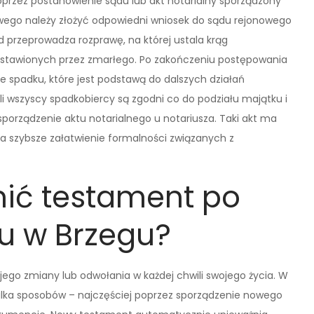
rzez postanowienie sądu lub akt notarialny sporządzony
wego należy złożyć odpowiedni wniosek do sądu rejonowego
 przeprowadza rozprawę, na której ustala krąg
ostawionych przez zmarłego. Po zakończeniu postępowania
 spadku, które jest podstawą do dalszych działań
li wszyscy spadkobiercy są zgodni co do podziału majątku i
orządzenie aktu notarialnego u notariusza. Taki akt ma
 szybsze załatwienie formalności związanych z
ić testament po
u w Brzegu?
go zmiany lub odwołania w każdej chwili swojego życia. W
lka sposobów – najczęściej poprzez sporządzenie nowego