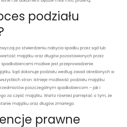
ełnione i że dokument będzie miał moc prawną.
oces podziału
?
zwyczaj po stwierdzeniu nabycia spadku przez sąd lub
ć wartość majątku oraz długów pozostawionych przez
 spadkobiercami możliwe jest przeprowadzenie
tku. Sąd dokonuje podziału według zasad określonych w
szystkich stron. Istnieje możliwość podziału majątku
 przedmiotów poszczególnym spadkobiercom – jak i
ego za część majątku. Warto również pamiętać o tym, że
stanie majątku oraz długów zmarłego.
wencje prawne