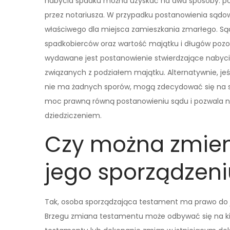
nabycia spadku można uzyskać na dwa sposoby: pop
przez notariusza. W przypadku postanowienia sądo
właściwego dla miejsca zamieszkania zmarłego. Sąd
spadkobierców oraz wartość majątku i długów poz
wydawane jest postanowienie stwierdzające nabycie
związanych z podziałem majątku. Alternatywnie, jeś
nie ma żadnych sporów, mogą zdecydować się na sp
moc prawną równą postanowieniu sądu i pozwala na
dziedziczeniem.
Czy można zmien
jego sporządzeni
Tak, osoba sporządzająca testament ma prawo do je
Brzegu zmiana testamentu może odbywać się na ki