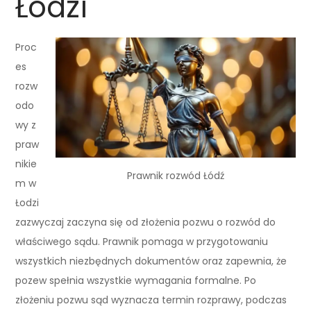
Łodzi
Proc
es
rozw
odo
wy z
praw
nikie
Prawnik rozwód Łódź
m w
Łodzi
zazwyczaj zaczyna się od złożenia pozwu o rozwód do
właściwego sądu. Prawnik pomaga w przygotowaniu
wszystkich niezbędnych dokumentów oraz zapewnia, że
pozew spełnia wszystkie wymagania formalne. Po
złożeniu pozwu sąd wyznacza termin rozprawy, podczas