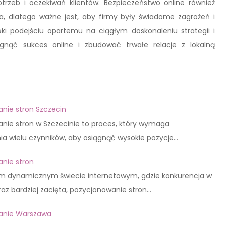
trzeb i oczekiwań klientów. Bezpieczeństwo online również
, dlatego ważne jest, aby firmy były świadome zagrożeń i
ki podejściu opartemu na ciągłym doskonaleniu strategii i
nąć sukces online i zbudować trwałe relacje z lokalną
nie stron Szczecin
nie stron w Szczecinie to proces, który wymaga
ia wielu czynników, aby osiągnąć wysokie pozycje…
nie stron
ym dynamicznym świecie internetowym, gdzie konkurencja w
oraz bardziej zacięta, pozycjonowanie stron…
anie Warszawa