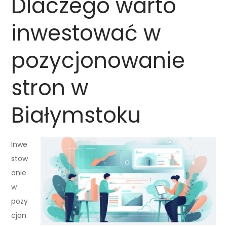
Dlaczego warto
inwestować w
pozycjonowanie
stron w
Białymstoku
Inwe
stow
anie
w
pozy
cjon