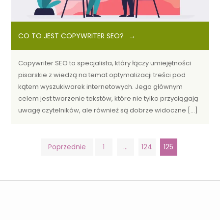
CO TO JEST COPYWRITER SEO?
Copywriter SEO to specjalista, który łączy umiejętności
pisarskie z wiedzą na temat optymalizacji treści pod
kątem wyszukiwarek internetowych. Jego głównym
celem jest tworzenie tekstów, które nie tylko przyciągają
uwagę czytelników, ale również są dobrze widoczne […]
Stronicowanie
Poprzednie
1
…
124
125
wpisów