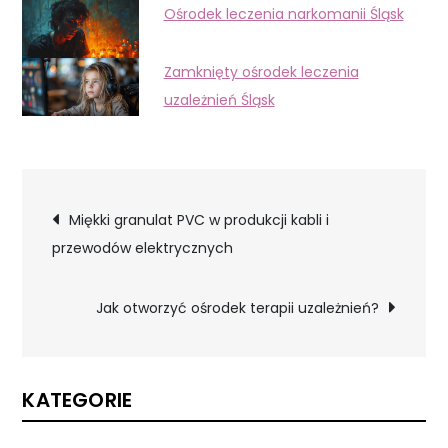
Ośrodek leczenia narkomanii Śląsk
Zamknięty ośrodek leczenia
uzależnień Śląsk
Nawigacja
Miękki granulat PVC w produkcji kabli i
przewodów elektrycznych
wpisu
Jak otworzyć ośrodek terapii uzależnień?
KATEGORIE