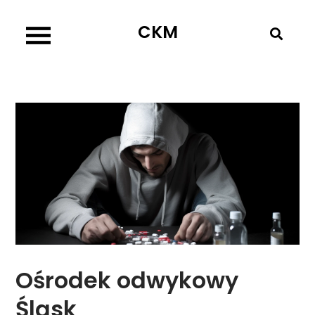
Skip
CKM
to
content
Ośrodek odwykowy
Śląsk