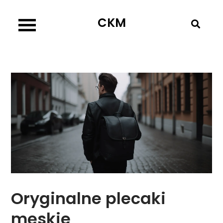
Skip
CKM
to
content
Oryginalne plecaki
męskie