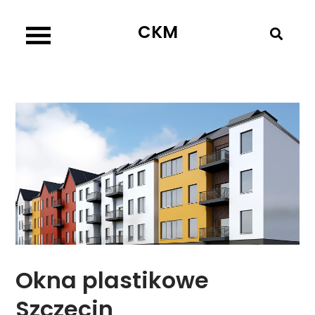
Skip
CKM
to
content
Okna plastikowe
Szczecin