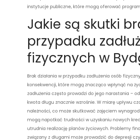
instytucje publiczne, które mogą oferować progra
Jakie są skutki b
przypadku zadłu
fizycznych w By
Brak działania w przypadku zadłużenia osób fizyc
konsekwencji, które mogą znacząco wpłynąć na życ
zadłużenia często prowadzi do jego narastania – o
kwota długu znacznie wzrośnie. W miarę upływu cza
należności, co może skutkować zajęciem wynagrod
mogą napotkać trudności w uzyskaniu nowych kredy
utrudnia realizację planów życiowych. Problemy fi
związany z długami może prowadzić do depresji c