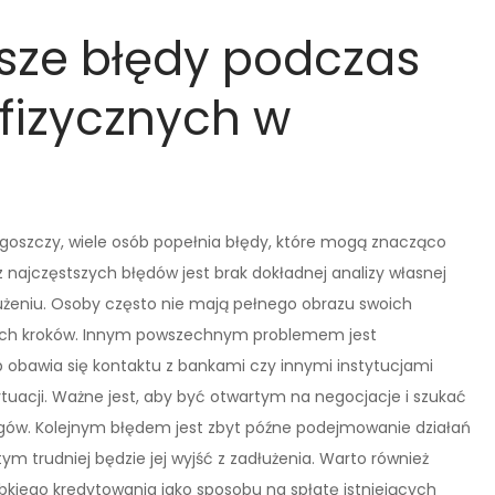
tsze błędy podczas
fizycznych w
goszczy, wiele osób popełnia błędy, które mogą znacząco
ajczęstszych błędów jest brak dokładnej analizy własnej
łużeniu. Osoby często nie mają pełnego obrazu swoich
ych kroków. Innym powszechnym problemem jest
b obawia się kontaktu z bankami czy innymi instytucjami
uacji. Ważne jest, aby być otwartym na negocjacje i szukać
ugów. Kolejnym błędem jest zbyt późne podejmowanie działań
m trudniej będzie jej wyjść z zadłużenia. Warto również
bkiego kredytowania jako sposobu na spłatę istniejących