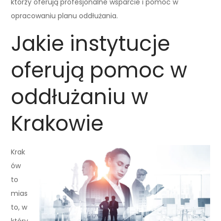
którzy oferują profesjonalne wsparcie i pomoc w
opracowaniu planu oddłużania.
Jakie instytucje
oferują pomoc w
oddłużaniu w
Krakowie
Krak
ów
to
mias
to, w