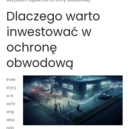
Dlaczego warto
inwestować w
ochronę
obwodową
Inwe
stycj
a w
ochr
onę
obw
odo