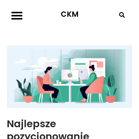
Skip
CKM
to
content
Najlepsze
pozycjonowanie