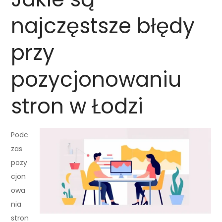
najczęstsze błędy
przy
pozycjonowaniu
stron w Łodzi
Podc
zas
pozy
cjon
owa
nia
stron