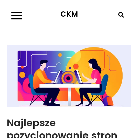
Skip
CKM
to
content
Najlepsze
pozycjonowanie stron