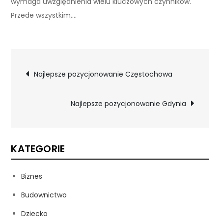
wymaga uwzględnienia wielu kluczowych czynników.
Przede wszystkim,…
Nawigacja
Najlepsze pozycjonowanie Częstochowa
wpisu
Najlepsze pozycjonowanie Gdynia
KATEGORIE
Biznes
Budownictwo
Dziecko