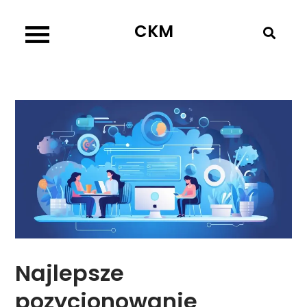
Skip
CKM
to
content
Najlepsze
pozycjonowanie