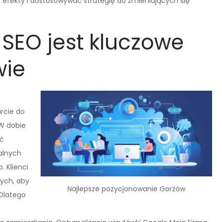
efekty i dostosowywać strategię do zmieniających się
 SEO jest kluczowe
wie
rcie do
 W dobie
ść
alnych
. Klienci
wych, aby
Najlepsze pozycjonowanie Gorzów
 Dlatego