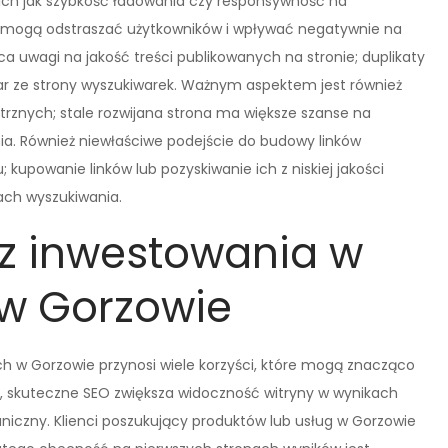
kich jak szybkość ładowania czy responsywność na
ę mogą odstraszać użytkowników i wpływać negatywnie na
ca uwagi na jakość treści publikowanych na stronie; duplikaty
kar ze strony wyszukiwarek. Ważnym aspektem jest również
nętrznych; stale rozwijana strona ma większe szanse na
ia. Również niewłaściwe podejście do budowy linków
 kupowanie linków lub pozyskiwanie ich z niskiej jakości
ach wyszukiwania.
i z inwestowania w
w Gorzowie
h w Gorzowie przynosi wiele korzyści, które mogą znacząco
m, skuteczne SEO zwiększa widoczność witryny w wynikach
aniczny. Klienci poszukujący produktów lub usług w Gorzowie