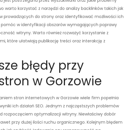
na jest postrzegana przez wyszukiwarki oraz jakie problemy
warto korzystać z narzędzi do analizy backlinków takich jak
ów prowadzących do strony oraz identyfikować możliwości ich
ż pomóc w identyfikacji obszarów wymagających poprawy
zność witryny. Warto również rozważyć korzystanie z
 które ułatwiają publikację treści oraz interakcję z
sze błędy przy
stron w Gorzowie
waniem stron internetowych w Gorzowie wiele firm popełnia
yniki ich działań SEO. Jednym z najczęstszych problemów
ed rozpoczęciem optymalizacji witryny. Niewłaściwy dobór
nawet przy dużej ilości ruchu organicznego. Kolejnym błędem