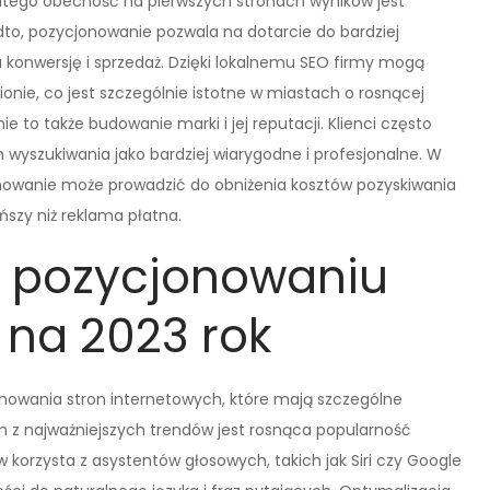
latego obecność na pierwszych stronach wyników jest
dto, pozycjonowanie pozwala na dotarcie do bardziej
 konwersję i sprzedaż. Dzięki lokalnemu SEO firmy mogą
onie, co jest szczególnie istotne w miastach o rosnącej
 to także budowanie marki i jej reputacji. Klienci często
 wyszukiwania jako bardziej wiarygodne i profesjonalne. W
nowanie może prowadzić do obniżenia kosztów pozyskiwania
ńszy niż reklama płatna.
w pozycjonowaniu
 na 2023 rok
onowania stron internetowych, które mają szczególne
m z najważniejszych trendów jest rosnąca popularność
korzysta z asystentów głosowych, takich jak Siri czy Google