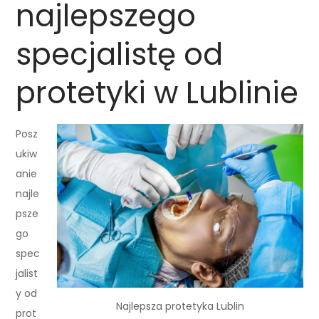
najlepszego
specjalistę od
protetyki w Lublinie
Posz
ukiw
anie
najle
psze
go
spec
jalist
y od
Najlepsza protetyka Lublin
prot