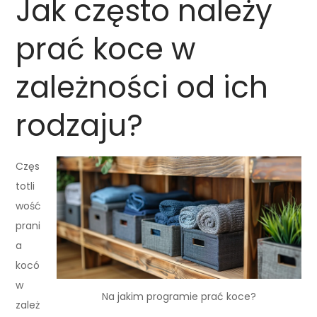
Jak często należy
prać koce w
zależności od ich
rodzaju?
Częs
totli
wość
prani
a
kocó
w
Na jakim programie prać koce?
zależ