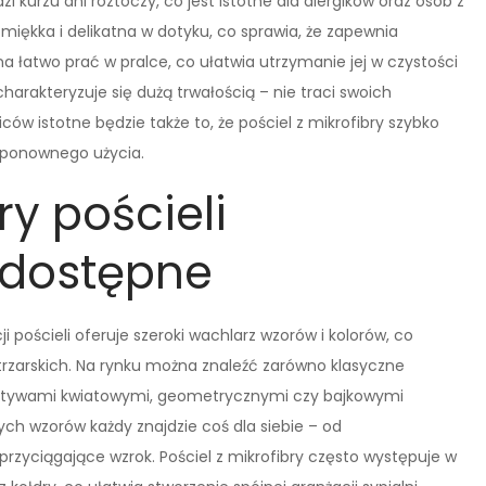
i kurzu ani roztoczy, co jest istotne dla alergików oraz osób z
 miękka i delikatna w dotyku, co sprawia, że zapewnia
a łatwo prać w pralce, co ułatwia utrzymanie jej w czystości
charakteryzuje się dużą trwałością – nie traci swoich
ców istotne będzie także to, że pościel z mikrofibry szybko
o ponownego użycia.
ry pościeli
 dostępne
 pościeli oferuje szeroki wachlarz wzorów i kolorów, co
rzarskich. Na rynku można znaleźć zarówno klasyczne
z motywami kwiatowymi, geometrycznymi czy bajkowymi
ych wzorów każdy znajdzie coś dla siebie – od
rzyciągające wzrok. Pościel z mikrofibry często występuje w