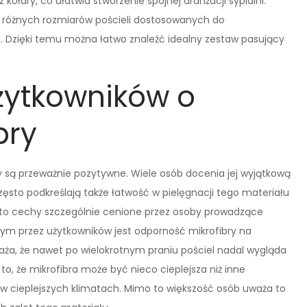
łdry, co ułatwia stworzenie spójnej aranżacji sypialni.
 różnych rozmiarów pościeli dostosowanych do
Dzięki temu można łatwo znaleźć idealny zestaw pasujący
użytkowników o
bry
y są przeważnie pozytywne. Wiele osób docenia jej wyjątkową
ęsto podkreślają także łatwość w pielęgnacji tego materiału
e to cechy szczególnie cenione przez osoby prowadzące
ym przez użytkowników jest odporność mikrofibry na
aża, że nawet po wielokrotnym praniu pościel nadal wygląda
o, że mikrofibra może być nieco cieplejsza niż inne
w cieplejszych klimatach. Mimo to większość osób uważa to