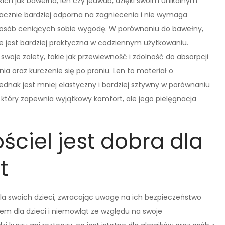
takich jak bawełna, len czy jedwab, dzięki swoim unikalnym
nacznie bardziej odporna na zagniecenia i nie wymaga
a osób ceniących sobie wygodę. W porównaniu do bawełny,
a, że jest bardziej praktyczna w codziennym użytkowaniu.
woje zalety, takie jak przewiewność i zdolność do absorpcji
ia oraz kurczenie się po praniu. Len to materiał o
dnak jest mniej elastyczny i bardziej sztywny w porównaniu
, który zapewnia wyjątkowy komfort, ale jego pielęgnacja
ściel jest dobra dla
t
la swoich dzieci, zwracając uwagę na ich bezpieczeństwo
em dla dzieci i niemowląt ze względu na swoje