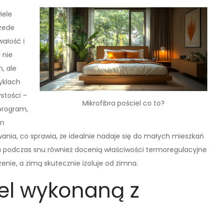
iele
rzede
wałość i
 nie
, ale
yklach
ystości –
Mikrofibra pościel co to?
 program,
ym
ywania, co sprawia, że idealnie nadaje się do małych mieszkań
 podczas snu również docenią właściwości termoregulacyjne
nie, a zimą skutecznie izoluje od zimna.
el wykonaną z