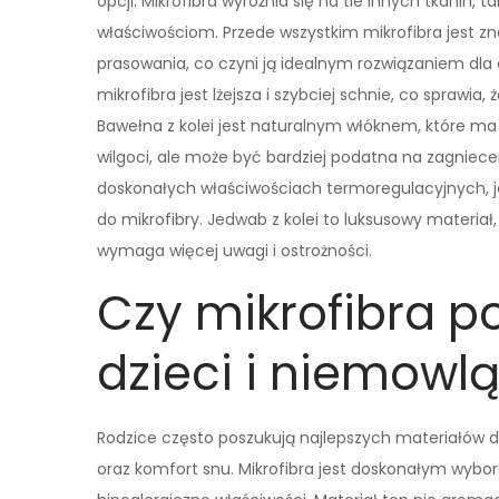
opcji. Mikrofibra wyróżnia się na tle innych tkanin, 
właściwościom. Przede wszystkim mikrofibra jest z
prasowania, co czyni ją idealnym rozwiązaniem dl
mikrofibra jest lżejsza i szybciej schnie, co sprawi
Bawełna z kolei jest naturalnym włóknem, które ma s
wilgoci, ale może być bardziej podatna na zagniecen
doskonałych właściwościach termoregulacyjnych, je
do mikrofibry. Jedwab z kolei to luksusowy materiał
wymaga więcej uwagi i ostrożności.
Czy mikrofibra po
dzieci i niemowlą
Rodzice często poszukują najlepszych materiałów d
oraz komfort snu. Mikrofibra jest doskonałym wybor