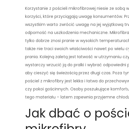
Korzystanie z pościeli mikrofibrowej niesie ze sobą w
korzyści, które przyciągają uwagę konsumentów. P
wszystkim warto zwrócić uwagę na jej wyjątkową tr
odporność na uszkodzenia mechaniczne. Mikrofibra
tylko dobrze znosi pranie w wysokich temperaturach
także nie traci swoich właściwości nawet po wielu c
prania. Kolejną zaletą jest łatwość w utrzymaniu cz
wystarczy wrzucić ją do pralki i wybrać odpowiedni
aby cieszyć się świeżością przez długi czas. Poza t
pościel z mikrofibry jest lekka i łatwa do przechow
czy pokoi gościnnych. Osoby poszukujące komfortu
tego materiału – latem zapewnia przyjemne chłodze
Jak dbać o pości
mikrofibry