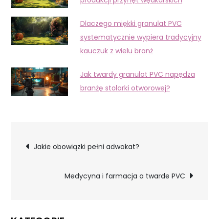
Dlaczego miękki granulat PVC
systematycznie wypiera tradycyjny
kauczuk z wielu branż
Jak twardy granulat PVC napędza
branżę stolarki otworowej?
Nawigacja
Jakie obowiązki pełni adwokat?
wpisu
Medycyna i farmacja a twarde PVC