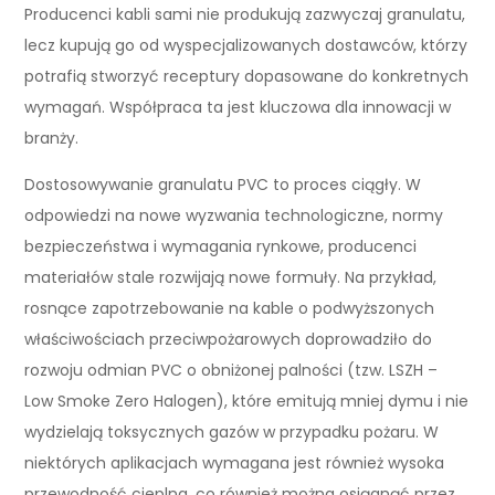
Producenci kabli sami nie produkują zazwyczaj granulatu,
lecz kupują go od wyspecjalizowanych dostawców, którzy
potrafią stworzyć receptury dopasowane do konkretnych
wymagań. Współpraca ta jest kluczowa dla innowacji w
branży.
Dostosowywanie granulatu PVC to proces ciągły. W
odpowiedzi na nowe wyzwania technologiczne, normy
bezpieczeństwa i wymagania rynkowe, producenci
materiałów stale rozwijają nowe formuły. Na przykład,
rosnące zapotrzebowanie na kable o podwyższonych
właściwościach przeciwpożarowych doprowadziło do
rozwoju odmian PVC o obniżonej palności (tzw. LSZH –
Low Smoke Zero Halogen), które emitują mniej dymu i nie
wydzielają toksycznych gazów w przypadku pożaru. W
niektórych aplikacjach wymagana jest również wysoka
przewodność cieplna, co również można osiągnąć przez