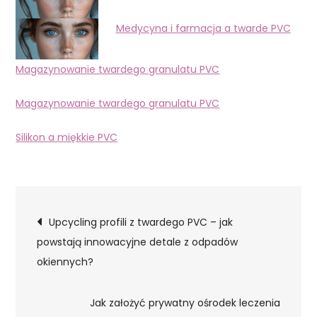
Medycyna i farmacja a twarde PVC
Magazynowanie twardego granulatu PVC
Magazynowanie twardego granulatu PVC
Silikon a miękkie PVC
Nawigacja
Upcycling profili z twardego PVC – jak
powstają innowacyjne detale z odpadów
wpisu
okiennych?
Jak założyć prywatny ośrodek leczenia