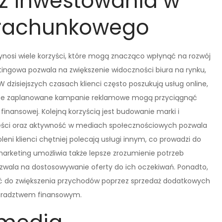
i z inwestowania w
 rachunkowego
nosi wiele korzyści, które mogą znacząco wpłynąć na rozwój
tingowa pozwala na zwiększenie widoczności biura na rynku,
 dzisiejszych czasach klienci często poszukują usług online,
brze zaplanowane kampanie reklamowe mogą przyciągnąć
nansowej. Kolejną korzyścią jest budowanie marki i
treści oraz aktywność w mediach społecznościowych pozwala
ni klienci chętniej polecają usługi innym, co prowadzi do
marketing umożliwia także lepsze zrozumienie potrzeb
pozwala na dostosowywanie oferty do ich oczekiwań. Ponadto,
ć do zwiększenia przychodów poprzez sprzedaż dodatkowych
doradztwem finansowym.