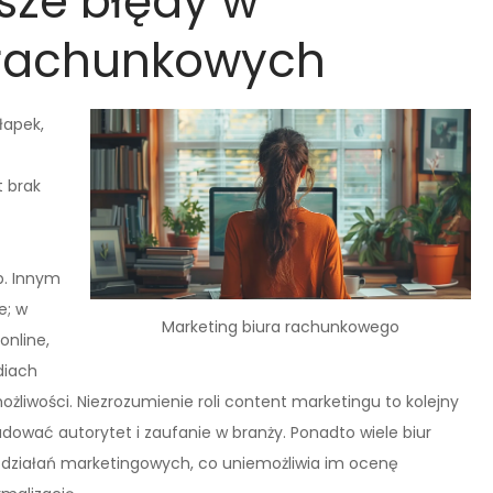
tsze błędy w
 rachunkowych
łapek,
 brak
b. Innym
e; w
Marketing biura rachunkowego
online,
diach
liwości. Niezrozumienie roli content marketingu to kolejny
dować autorytet i zaufanie w branży. Ponadto wiele biur
 działań marketingowych, co uniemożliwia im ocenę