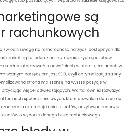
uwagę osób poszukujących wsparcia w zakresie księgowości.
marketingowe są
iur rachunkowych
o zwrócić uwagę na różnorodność narzędzi dostępnych dla
mail marketing to jeden z najskuteczniejszych sposobów
erom można informować o nowościach w ofercie, zmianach w
ym ważnym narzędziem jest SEO, czyli optymalizacja strony
tymalizowana strona ma szansę na wyższe pozycje w
 i przyciąga więcej odwiedzających. Warto również rozważyć
latformach społecznościowych, które pozwalają dotrzeć do
znaczeniu referencji i opinii klientów; pozytywne recenzje
klientów o wyborze danego biura rachunkowego.