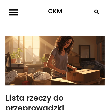
Skip
CKM
to
content
Lista rzeczy do
przeprowadzki