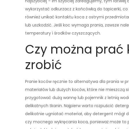
najszybciej – im szybciej zareagujemy, tym łatwiej
wykorzystać odkurzacz z końcówką do tapicerki, co
również unikać kontaktu koca z ostrymi przedmio
lub uszkodzić. Jeśli koc wymaga prania, zawsze na
temperatury i środków czyszczących.
Czy można prać ko
zrobić
Pranie koców ręcznie to alternatywa dla prania w p
materiałów lub dużych koców, które nie mieszczą się
przygotować dużą wannę lub pojemnik z letnią w
delikatnych tkanin. Najpierw warto rozpuścić deter
delikatnie ugniatać materiał, aby detergent mógł d
czy mocnego wykręcania koca, ponieważ może to pr