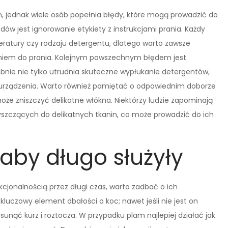
jednak wiele osób popełnia błędy, które mogą prowadzić do
ów jest ignorowanie etykiety z instrukcjami prania. Każdy
tury czy rodzaju detergentu, dlatego warto zawsze
eniem do prania. Kolejnym powszechnym błędem jest
bębnie nie tylko utrudnia skuteczne wypłukanie detergentów,
urządzenia. Warto również pamiętać o odpowiednim doborze
że zniszczyć delikatne włókna. Niektórzy ludzie zapominają
yszczących do delikatnych tkanin, co może prowadzić do ich
aby długo służyły
jonalnością przez długi czas, warto zadbać o ich
luczowy element dbałości o koc; nawet jeśli nie jest on
sunąć kurz i roztocza. W przypadku plam najlepiej działać jak