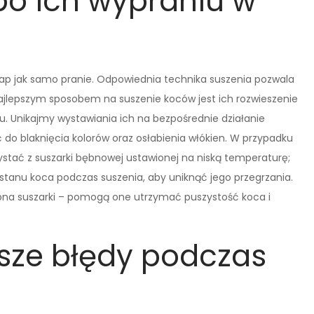
po ich wypraniu w
tap jak samo pranie. Odpowiednia technika suszenia pozwala
Najlepszym sposobem na suszenie koców jest ich rozwieszenie
. Unikajmy wystawiania ich na bezpośrednie działanie
do blaknięcia kolorów oraz osłabienia włókien. W przypadku
stać z suszarki bębnowej ustawionej na niską temperaturę;
tanu koca podczas suszenia, aby uniknąć jego przegrzania.
ębna suszarki – pomogą one utrzymać puszystość koca i
tsze błędy podczas