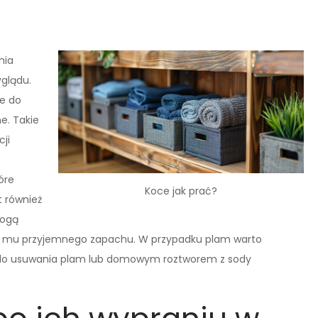
nia
yglądu.
e do
e. Takie
ji
óre
Koce jak prać?
t również
mogą
u mu przyjemnego zapachu. W przypadku plam warto
 do usuwania plam lub domowym roztworem z sody