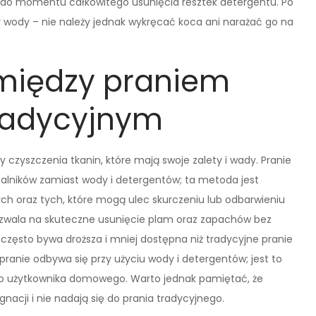
ż do momentu całkowitego usunięcia resztek detergentu. Po
r wody – nie należy jednak wykręcać koca ani narażać go na
 między praniem
radycyjnym
 czyszczenia tkanin, które mają swoje zalety i wady. Pranie
alników zamiast wody i detergentów; ta metoda jest
ch oraz tych, które mogą ulec skurczeniu lub odbarwieniu
ozwala na skuteczne usunięcie plam oraz zapachów bez
często bywa droższa i mniej dostępna niż tradycyjne pranie
 pranie odbywa się przy użyciu wody i detergentów; jest to
go użytkownika domowego. Warto jednak pamiętać, że
acji i nie nadają się do prania tradycyjnego.