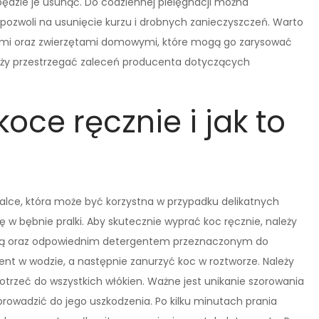
 będzie je usunąć. Do codziennej pielęgnacji można
 pozwoli na usunięcie kurzu i drobnych zanieczyszczeń. Warto
tami oraz zwierzętami domowymi, które mogą go zarysować
leży przestrzegać zaleceń producenta dotyczących
ce ręcznie i jak to
ralce, która może być korzystna w przypadku delikatnych
 w bębnie pralki. Aby skutecznie wyprać koc ręcznie, należy
odą oraz odpowiednim detergentem przeznaczonym do
gent w wodzie, a następnie zanurzyć koc w roztworze. Należy
otrzeć do wszystkich włókien. Ważne jest unikanie szorowania
owadzić do jego uszkodzenia. Po kilku minutach prania