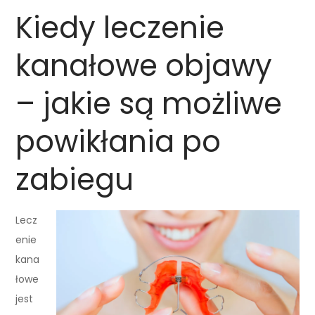
Kiedy leczenie
kanałowe objawy
– jakie są możliwe
powikłania po
zabiegu
Lecz
enie
kana
łowe
jest