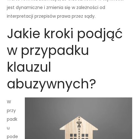
jest dynamiczne i zmienia się w zależności od
interpretacji przepisów prawa przez sądy.
Jakie kroki podjąć
w przypadku
klauzul
abuzywnych?
W
przy
padk
u
pode