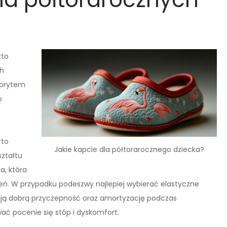
rto
ch
worytem
o
rto
Jakie kapcie dla półtorarocznego dziecka?
ształtu
a, która
ń. W przypadku podeszwy najlepiej wybierać elastyczne
ją dobrą przyczepność oraz amortyzację podczas
ć pocenie się stóp i dyskomfort.