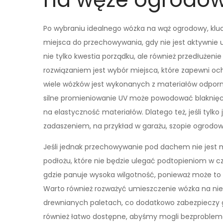
Po wybraniu idealnego wózka na wąż ogrodowy, klu
miejsca do przechowywania, gdy nie jest aktywnie
nie tylko kwestia porządku, ale również przedłużen
rozwiązaniem jest wybór miejsca, które zapewni o
wiele wózków jest wykonanych z materiałów odporn
silne promieniowanie UV może powodować blaknięci
na elastyczność materiałów. Dlatego też, jeśli tyl
zadaszeniem, na przykład w garażu, szopie ogrodow
Jeśli jednak przechowywanie pod dachem nie jest m
podłożu, które nie będzie ulegać podtopieniom w cz
gdzie panuje wysoka wilgotność, ponieważ może to 
Warto również rozważyć umieszczenie wózka na nie
drewnianych paletach, co dodatkowo zabezpieczy g
również łatwo dostępne, abyśmy mogli bezproble