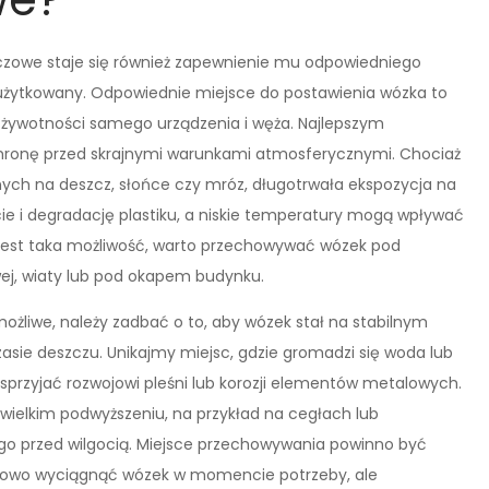
czowe staje się również zapewnienie mu odpowiedniego
 użytkowany. Odpowiednie miejsce do postawienia wózka to
ie żywotności samego urządzenia i węża. Najlepszym
chronę przed skrajnymi warunkami atmosferycznymi. Chociaż
ych na deszcz, słońce czy mróz, długotrwała ekspozycja na
e i degradację plastiku, a niskie temperatury mogą wpływać
ko jest taka możliwość, warto przechowywać wózek pod
ej, wiaty lub pod okapem budynku.
ożliwe, należy zadbać o to, aby wózek stał na stabilnym
asie deszczu. Unikajmy miejsc, gdzie gromadzi się woda lub
sprzyjać rozwojowi pleśni lub korozji elementów metalowych.
wielkim podwyższeniu, na przykład na cegłach lub
o przed wilgocią. Miejsce przechowywania powinno być
mowo wyciągnąć wózek w momencie potrzeby, ale