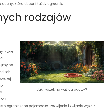
 cechy, które doceni każdy ogrodnik.
żnych rodzajów
y, które
od
nijmy od
od tak
wyczaj
ub
Jaki wózek na wąż ogrodowy?
go
ta i
zęsto ograniczona pojemność. Rozwijanie i zwijanie węża z