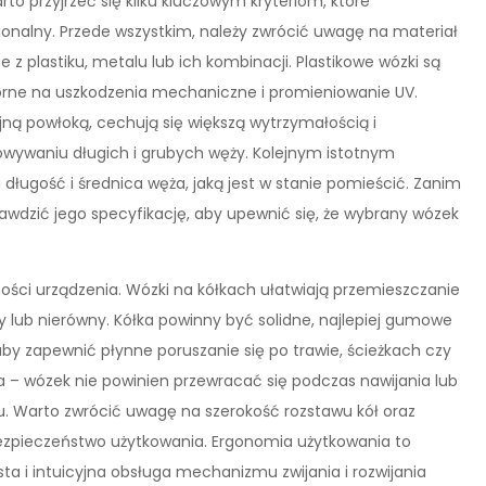
o przyjrzeć się kilku kluczowym kryteriom, które
cjonalny. Przede wszystkim, należy zwrócić uwagę na materiał
z plastiku, metalu lub ich kombinacji. Plastikowe wózki są
porne na uszkodzenia mechaniczne i promieniowanie UV.
ną powłoką, cechują się większą wytrzymałością i
howywaniu długich i grubych węży. Kolejnym istotnym
ługość i średnica węża, jaką jest w stanie pomieścić. Zanim
wdzić jego specyfikację, aby upewnić się, że wybrany wózek
ości urządzenia. Wózki na kółkach ułatwiają przemieszczanie
gły lub nierówny. Kółka powinny być solidne, najlepiej gumowe
by zapewnić płynne poruszanie się po trawie, ścieżkach czy
na – wózek nie powinien przewracać się podczas nawijania lub
ru. Warto zwrócić uwagę na szerokość rozstawu kół oraz
ezpieczeństwo użytkowania. Ergonomia użytkowania to
sta i intuicyjna obsługa mechanizmu zwijania i rozwijania