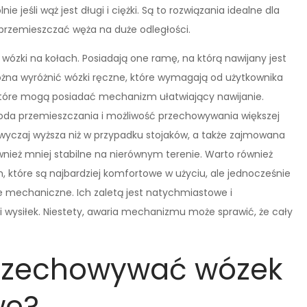
 jeśli wąż jest długi i ciężki. Są to rozwiązania idealne dla
 przemieszczać węża na duże odległości.
zki na kołach. Posiadają one ramę, na którą nawijany jest
można wyróżnić wózki ręczne, które wymagają od użytkownika
które mogą posiadać mechanizm ułatwiający nawijanie.
oda przemieszczania i możliwość przechowywania większej
zwyczaj wyższa niż w przypadku stojaków, a także zajmowana
wnież mniej stabilne na nierównym terenie. Warto również
tóre są najbardziej komfortowe w użyciu, ale jednocześnie
ie mechaniczne. Ich zaletą jest natychmiastowe i
 wysiłek. Niestety, awaria mechanizmu może sprawić, że cały
 przechowywać wózek
we?