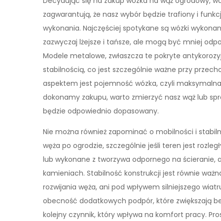
Decydując się na zakup wózka na wąż ogrodowy, wart
zagwarantują, że nasz wybór będzie trafiony i funk
wykonania. Najczęściej spotykane są wózki wykonane 
zazwyczaj lżejsze i tańsze, ale mogą być mniej od
Modele metalowe, zwłaszcza te pokryte antykorozyj
stabilnością, co jest szczególnie ważne przy przec
aspektem jest pojemność wózka, czyli maksymalna d
dokonamy zakupu, warto zmierzyć nasz wąż lub spra
będzie odpowiednio dopasowany.
Nie można również zapominać o mobilności i stabiln
węża po ogrodzie, szczególnie jeśli teren jest rozle
lub wykonane z tworzywa odpornego na ścieranie, a
kamieniach. Stabilność konstrukcji jest równie waż
rozwijania węża, ani pod wpływem silniejszego wiat
obecność dodatkowych podpór, które zwiększają b
kolejny czynnik, który wpływa na komfort pracy. Pro