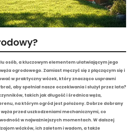
grodowy?
lu osób, a kluczowym elementem ułatwiającym jego
węża ogrodowego. Zamiast męczyć się z plączącym się i
ować w praktyczny wózek, który znacząco usprawni
rać, aby spełniał nasze oczekiwania i służył przez lata?
ynników, takich jak długość i średnica węża,
terenu, na którym ogród jest położony. Dobrze dobrany
na węża przed uszkodzeniami mechanicznymi, co
ezawodność w najważniejszych momentach. W dalszej
odzajom wózków, ich zaletom i wadom, a także