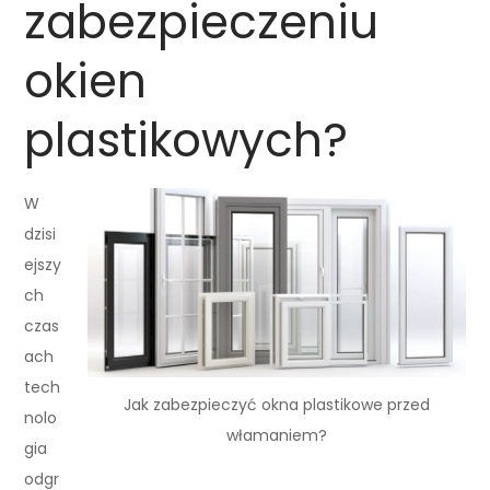
zabezpieczeniu
okien
plastikowych?
W
dzisi
ejszy
ch
czas
ach
tech
Jak zabezpieczyć okna plastikowe przed
nolo
włamaniem?
gia
odgr