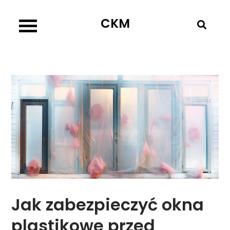
Skip
CKM
to
content
Jak zabezpieczyć okna
plastikowe przed