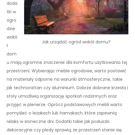
doda
tki w
ogro
dzie
wokó
Jak urządzić ogród wokół domu?
ł
dom
u mają ogromne znaczenie dla komfortu użytkowania tej
przestrzeni. Wybierając meble ogrodowe, warto postawić
na materiały odporne na warunki atmosferyczne, takie
jak technorattan czy aluminium. Dobrze dobrane krzesła i
stoły umożliwią organizację spotkań rodzinnych oraz
przyjęć w plenerze. Oprócz podstawowych mebli warto
pomyśleć o leżakach lub hamakach, które zapewnią
relaks w słoneczne dni. Dodatki takie jak poduszki
dekoracyjne czy pledy sprawią, że przestrzeń stanie się