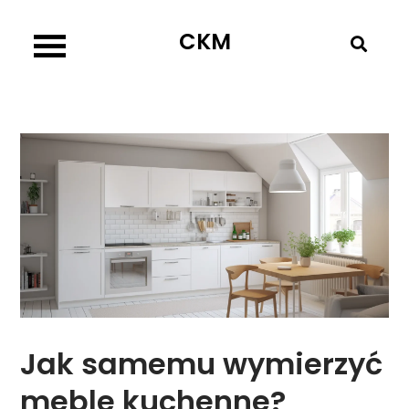
Skip
CKM
to
content
Jak samemu wymierzyć
meble kuchenne?