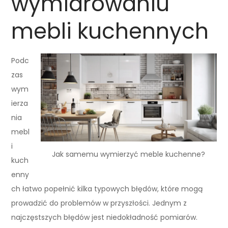
wymiarowaniu
mebli kuchennych
Podc
zas
wym
ierza
nia
mebl
i
Jak samemu wymierzyć meble kuchenne?
kuch
enny
ch łatwo popełnić kilka typowych błędów, które mogą
prowadzić do problemów w przyszłości. Jednym z
najczęstszych błędów jest niedokładność pomiarów.