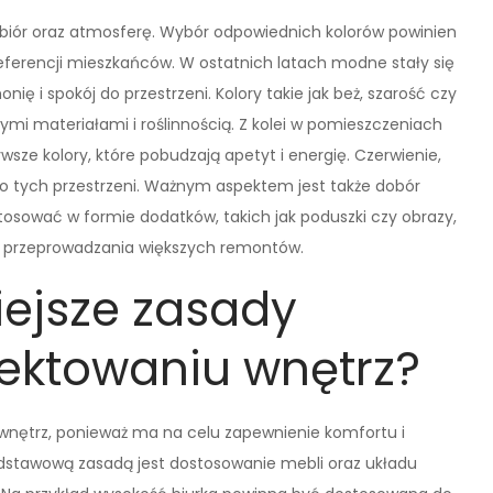
biór oraz atmosferę. Wybór odpowiednich kolorów powinien
eferencji mieszkańców. W ostatnich latach modne stały się
ę i spokój do przestrzeni. Kolory takie jak beż, szarość czy
ymi materiałami i roślinnością. Z kolei w pomieszczeniach
wsze kolory, które pobudzają apetyt i energię. Czerwienie,
do tych przestrzeni. Ważnym aspektem jest także dobór
sować w formie dodatków, takich jak poduszki czy obrazy,
i przeprowadzania większych remontów.
iejsze zasady
ektowaniu wnętrz?
wnętrz, ponieważ ma na celu zapewnienie komfortu i
Podstawową zasadą jest dostosowanie mebli oraz układu