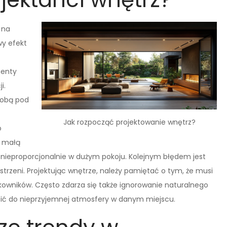
 na
wy efekt
menty
i.
sobą pod
Jak rozpocząć projektowanie wnętrz?
o
ć małą
 nieproporcjonalnie w dużym pokoju. Kolejnym błędem jest
trzeni. Projektując wnętrze, należy pamiętać o tym, że musi
owników. Często zdarza się także ignorowanie naturalnego
zić do nieprzyjemnej atmosfery w danym miejscu.