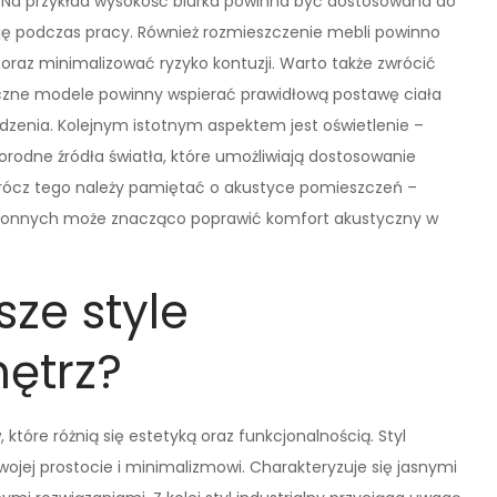
 Na przykład wysokość biurka powinna być dostosowana do
ę podczas pracy. Również rozmieszczenie mebli powinno
oraz minimalizować ryzyko kontuzji. Warto także zwrócić
zne modele powinny wspierać prawidłową postawę ciała
zenia. Kolejnym istotnym aspektem jest oświetlenie –
odne źródła światła, które umożliwiają dostosowanie
rócz tego należy pamiętać o akustyce pomieszczeń –
łonnych może znacząco poprawić komfort akustyczny w
sze style
ętrz?
 które różnią się estetyką oraz funkcjonalnością. Styl
wojej prostocie i minimalizmowi. Charakteryzuje się jasnymi