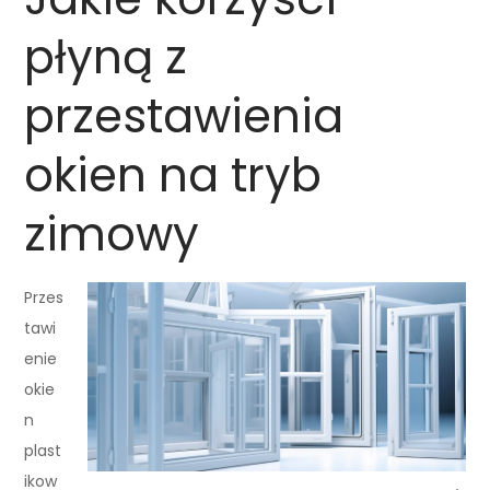
płyną z
przestawienia
okien na tryb
zimowy
Przes
tawi
enie
okie
n
plast
ikow