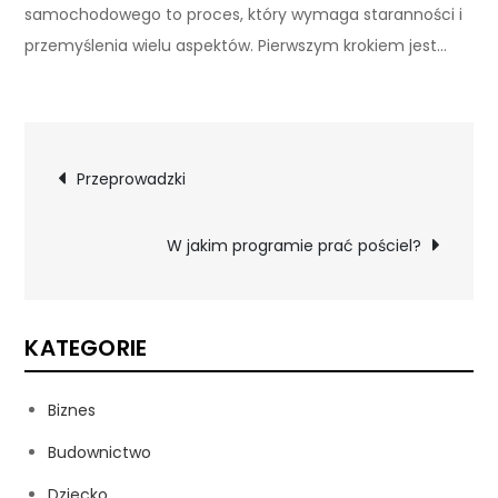
samochodowego to proces, który wymaga staranności i
przemyślenia wielu aspektów. Pierwszym krokiem jest…
Nawigacja
Przeprowadzki
wpisu
W jakim programie prać pościel?
KATEGORIE
Biznes
Budownictwo
Dziecko