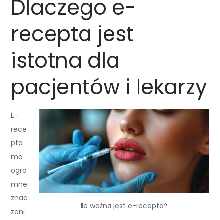
Dlaczego e-
recepta jest
istotna dla
pacjentów i lekarzy
E-
rece
pta
ma
ogro
mne
znac
Ile ważna jest e-recepta?
zeni