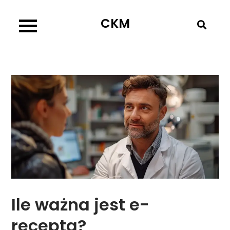
Skip
CKM
to
content
Ile ważna jest e-
recepta?