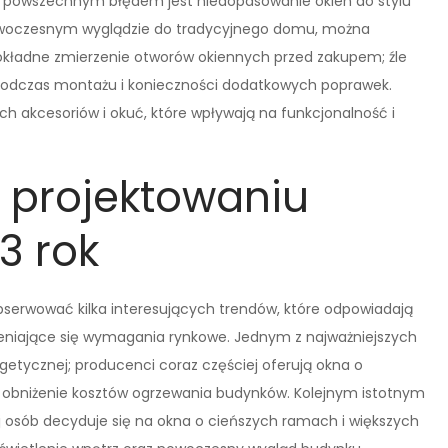
m powszechnym błędem jest niedopasowanie okien do stylu
nowoczesnym wyglądzie do tradycyjnego domu, można
okładne zmierzenie otworów okiennych przed zakupem; źle
dczas montażu i konieczności dodatkowych poprawek.
h akcesoriów i okuć, które wpływają na funkcjonalność i
w projektowaniu
3 rok
serwować kilka interesujących trendów, które odpowiadają
eniające się wymagania rynkowe. Jednym z najważniejszych
getycznej; producenci coraz częściej oferują okna o
 obniżenie kosztów ogrzewania budynków. Kolejnym istotnym
ej osób decyduje się na okna o cieńszych ramach i większych