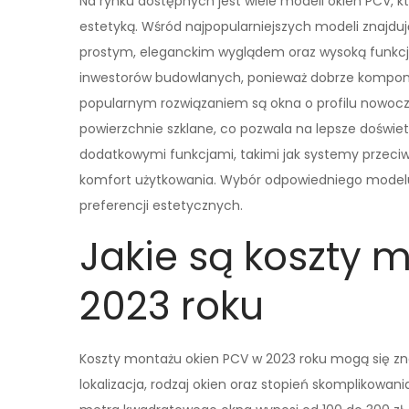
Na rynku dostępnych jest wiele modeli okien PCV, k
estetyką. Wśród najpopularniejszych modeli znajdują
prostym, eleganckim wyglądem oraz wysoką funkcj
inwestorów budowlanych, ponieważ dobrze komponuj
popularnym rozwiązaniem są okna o profilu nowocz
powierzchnie szklane, co pozwala na lepsze doświe
dodatkowymi funkcjami, takimi jak systemy przeci
komfort użytkowania. Wybór odpowiedniego modelu
preferencji estetycznych.
Jakie są koszty 
2023 roku
Koszty montażu okien PCV w 2023 roku mogą się znac
lokalizacja, rodzaj okien oraz stopień skomplikowan