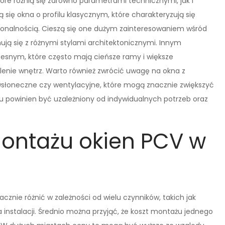
tóre różnią się zarówno parametrami technicznymi, jak i
 się okna o profilu klasycznym, które charakteryzują się
onalnością. Cieszą się one dużym zainteresowaniem wśród
ą się z różnymi stylami architektonicznymi. Innym
esnym, które często mają cieńsze ramy i większe
tlenie wnętrz. Warto również zwrócić uwagę na okna z
wsłoneczne czy wentylacyjne, które mogą znacznie zwiększyć
 powinien być uzależniony od indywidualnych potrzeb oraz
montażu okien PCV w
znie różnić w zależności od wielu czynników, takich jak
ia instalacji. Średnio można przyjąć, że koszt montażu jednego