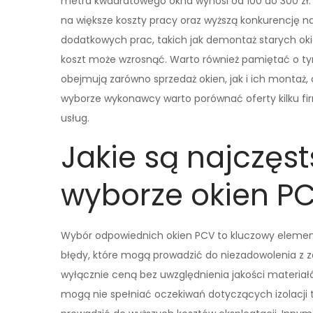
metra kwadratowego okna wynosi od 100 do 300 zł
na większe koszty pracy oraz wyższą konkurencję 
dodatkowych prac, takich jak demontaż starych oki
koszt może wzrosnąć. Warto również pamiętać o tym
obejmują zarówno sprzedaż okien, jak i ich montaż,
wyborze wykonawcy warto porównać oferty kilku firm
usług.
Jakie są najczęst
wyborze okien P
Wybór odpowiednich okien PCV to kluczowy element
błędy, które mogą prowadzić do niezadowolenia z z
wyłącznie ceną bez uwzględnienia jakości materia
mogą nie spełniać oczekiwań dotyczących izolacji 