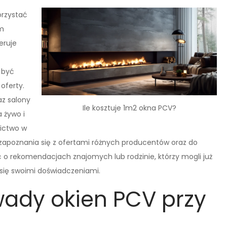
orzystać
ym
eruje
 być
oferty.
az salony
Ile kosztuje 1m2 okna PCV?
 żywo i
ictwo w
zapoznania się z ofertami różnych producentów oraz do
 o rekomendacjach znajomych lub rodzinie, którzy mogli już
 się swoimi doświadczeniami.
 wady okien PCV przy