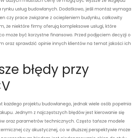
. W dużych miastach ceny te mogą być wyższe ze względu
na rynku usług budowlanych. Dodatkowo, jeśli montaż wymaga
en czy prace związane z ociepleniem budynku, całkowity
, że niektóre firmy oferują kompleksowe usługi, które
 co może być korzystne finansowo. Przed podjęciem decyzji o
 oraz sprawdzić opinie innych klientów na temat jakości ich
sze błędy przy
CV
 każdego projektu budowlanego, jednak wiele osób popełnia
akupu. Jednym z najczęstszych błędów jest kierowanie się
łów oraz parametrów technicznych. Często tańsze modele
termicznej czy akustycznej, co w dłuższej perspektywie może