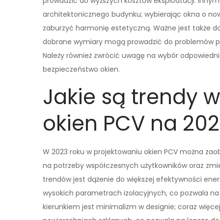
prowadzić do wyższych kosztów eksploatacji. Inny
architektonicznego budynku; wybierając okna o 
zaburzyć harmonię estetyczną. Ważne jest także d
dobrane wymiary mogą prowadzić do problemów po
Należy również zwrócić uwagę na wybór odpowiednic
bezpieczeństwo okien.
Jakie są trendy 
okien PCV na 202
W 2023 roku w projektowaniu okien PCV można zaob
na potrzeby współczesnych użytkowników oraz zmi
trendów jest dążenie do większej efektywności ener
wysokich parametrach izolacyjnych, co pozwala na
kierunkiem jest minimalizm w designie; coraz więc