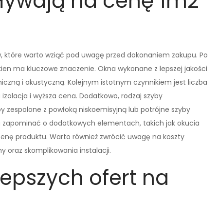
pływają na cenę 1m2
w, które warto wziąć pod uwagę przed dokonaniem zakupu. Po
okien ma kluczowe znaczenie. Okna wykonane z lepszej jakości
miczną i akustyczną. Kolejnym istotnym czynnikiem jest liczba
 izolacja i wyższa cena. Dodatkowo, rodzaj szyby
by zespolone z powłoką niskoemisyjną lub potrójne szyby
a zapominać o dodatkowych elementach, takich jak okucia
cenę produktu. Warto również zwrócić uwagę na koszty
y oraz skomplikowania instalacji.
lepszych ofert na