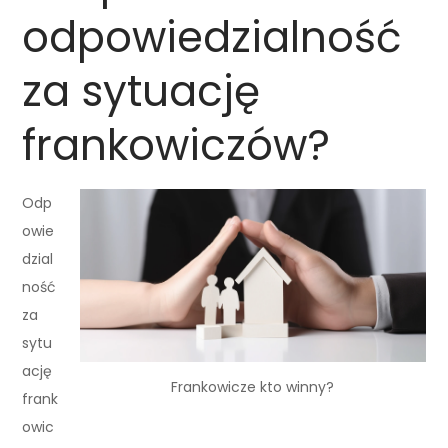
odpowiedzialność
za sytuację
frankowiczów?
Odp
owie
dzial
ność
za
sytu
ację
Frankowicze kto winny?
frank
owic