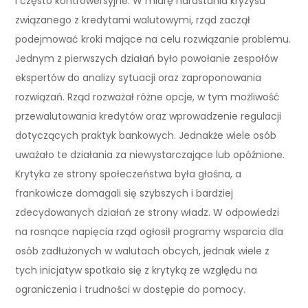
i często kontrowersyjne. W miarę narastania kryzysu
związanego z kredytami walutowymi, rząd zaczął
podejmować kroki mające na celu rozwiązanie problemu.
Jednym z pierwszych działań było powołanie zespołów
ekspertów do analizy sytuacji oraz zaproponowania
rozwiązań. Rząd rozważał różne opcje, w tym możliwość
przewalutowania kredytów oraz wprowadzenie regulacji
dotyczących praktyk bankowych. Jednakże wiele osób
uważało te działania za niewystarczające lub opóźnione.
Krytyka ze strony społeczeństwa była głośna, a
frankowicze domagali się szybszych i bardziej
zdecydowanych działań ze strony władz. W odpowiedzi
na rosnące napięcia rząd ogłosił programy wsparcia dla
osób zadłużonych w walutach obcych, jednak wiele z
tych inicjatyw spotkało się z krytyką ze względu na
ograniczenia i trudności w dostępie do pomocy.