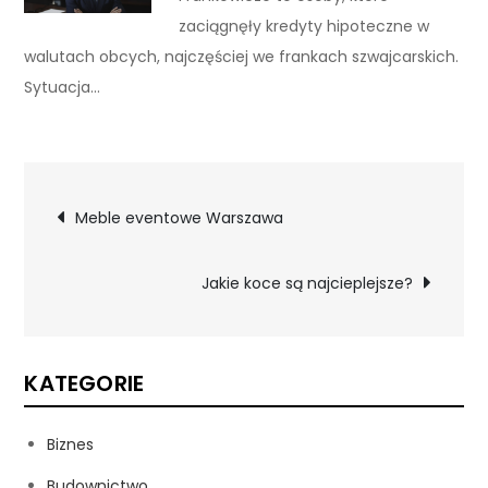
zaciągnęły kredyty hipoteczne w
walutach obcych, najczęściej we frankach szwajcarskich.
Sytuacja…
Nawigacja
Meble eventowe Warszawa
wpisu
Jakie koce są najcieplejsze?
KATEGORIE
Biznes
Budownictwo