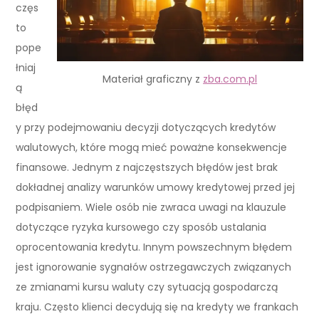
częs
to
pope
łniaj
Materiał graficzny z
zba.com.pl
ą
błęd
y przy podejmowaniu decyzji dotyczących kredytów
walutowych, które mogą mieć poważne konsekwencje
finansowe. Jednym z najczęstszych błędów jest brak
dokładnej analizy warunków umowy kredytowej przed jej
podpisaniem. Wiele osób nie zwraca uwagi na klauzule
dotyczące ryzyka kursowego czy sposób ustalania
oprocentowania kredytu. Innym powszechnym błędem
jest ignorowanie sygnałów ostrzegawczych związanych
ze zmianami kursu waluty czy sytuacją gospodarczą
kraju. Często klienci decydują się na kredyty we frankach