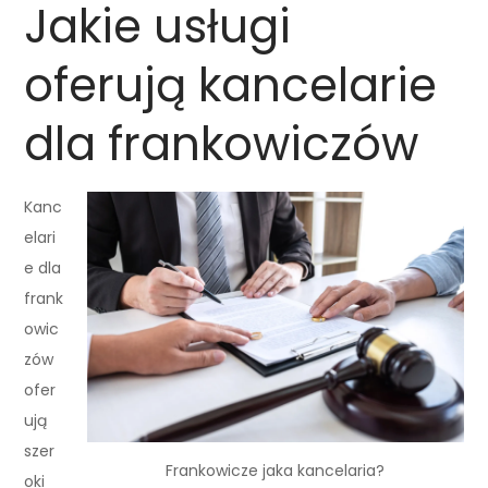
Jakie usługi
oferują kancelarie
dla frankowiczów
Kanc
elari
e dla
frank
owic
zów
ofer
ują
szer
Frankowicze jaka kancelaria?
oki