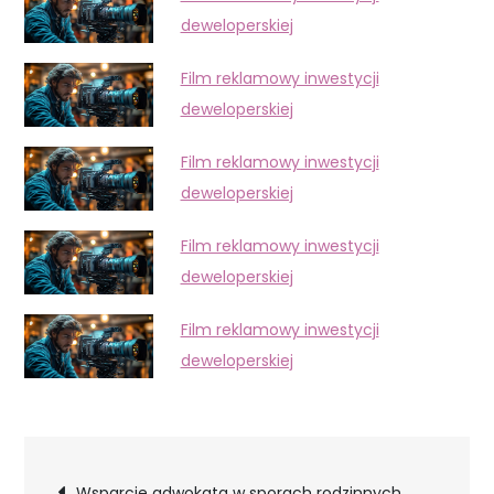
deweloperskiej
Film reklamowy inwestycji
deweloperskiej
Film reklamowy inwestycji
deweloperskiej
Film reklamowy inwestycji
deweloperskiej
Film reklamowy inwestycji
deweloperskiej
Nawigacja
Wsparcie adwokata w sporach rodzinnych