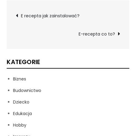
Nawigacja
E recepta jak zainstalować?
wpisu
E-recepta co to?
KATEGORIE
Biznes
Budownictwo
Dziecko
Edukacja
Hobby