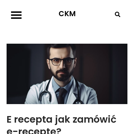
Skip
CKM
to
content
E recepta jak zamówić
e-receptę?