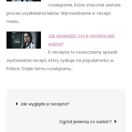
rozwiązanie, które znacznie ułatwia
proces uzyskiwania leków. Wprowadzenie e-recept
miało…
Jak sprawdzić czy e recepta jest
ważna?
E-recepta to nowoczesny sposób
wystawiania recept, który zyskuje na popularności w
Polsce. Dzięki temu rozwiązaniu…
Nawigacja
Jak wygląda e recepta?
wpisu
Ogród jesienią co sadzić?