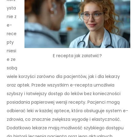
ysta
nie z
e-
rece
pty
niesi
E recepta jak załatwić?
e ze
sobą
wiele korzyści zarówno dla pacjentów, jak i dla lekarzy
oraz aptek. Przede wszystkim e-recepta umożliwia
szybszy i łatwiejszy dostęp do leków bez konieczności
posiadania papierowej wersji recepty. Pacjenci mogą
odbierać leki w każdej aptece, która obsługuje system e-
zdrowia, co znacznie zwiększa wygodę i elastyczność.
Dodatkowo lekarze mają możliwość szybkiego dostępu
do historii leczenia pacjenta oraz jego aktualnych