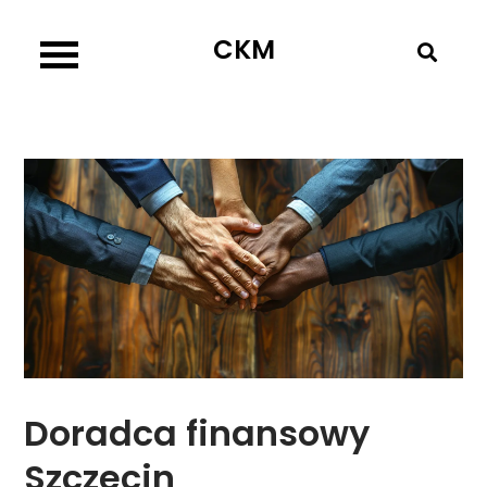
Skip
CKM
to
content
Doradca finansowy
Szczecin