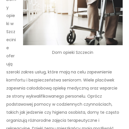
y
opie
ki w
Szcz
ecini
e
Dom opieki Szczecin
ofer
ują
szeroki zakres usług, które mają na celu zapewnienie
komfortu i bezpieczeństwa seniorom. Wiele placówek
zapewnia całodobową opiekę medyczną oraz wsparcie
ze strony wykwalifikowanego personelu. Oprócz
podstawowej pomocy w codziennych czynnościach,
takich jak jedzenie czy higiena osobista, domy te często
organizują różnorodne zajęcia terapeutyczne i
rekreacyjne. Dzięki temu mieszkańcy mają możliwość