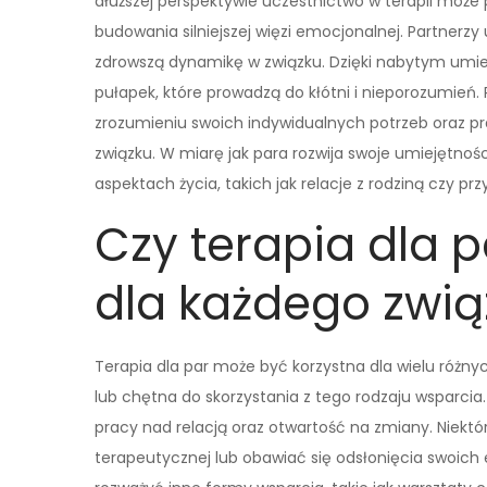
dłuższej perspektywie uczestnictwo w terapii może
budowania silniejszej więzi emocjonalnej. Partnerzy u
zdrowszą dynamikę w związku. Dzięki nabytym um
pułapek, które prowadzą do kłótni i nieporozumień
zrozumieniu swoich indywidualnych potrzeb oraz pra
związku. W miarę jak para rozwija swoje umiejętnoś
aspektach życia, takich jak relacje z rodziną czy prz
Czy terapia dla 
dla każdego zwią
Terapia dla par może być korzystna dla wielu różny
lub chętna do skorzystania z tego rodzaju wsparci
pracy nad relacją oraz otwartość na zmiany. Niekt
terapeutycznej lub obawiać się odsłonięcia swoich