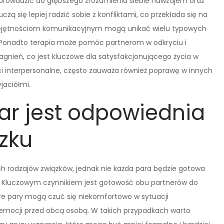
 prowadzić do głębszego zrozumienia siebie nawzajem oraz
czą się lepiej radzić sobie z konfliktami, co przekłada się na
iejętnościom komunikacyjnym mogą unikać wielu typowych
. Ponadto terapia może pomóc partnerom w odkryciu i
gnień, co jest kluczowe dla satysfakcjonującego życia w
ci interpersonalne, często zauważa również poprawę w innych
yjaciółmi.
par jest odpowiednia
zku
ch rodzajów związków, jednak nie każda para będzie gotowa
a. Kluczowym czynnikiem jest gotowość obu partnerów do
óre pary mogą czuć się niekomfortowo w sytuacji
 emocji przed obcą osobą. W takich przypadkach warto