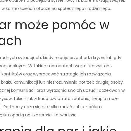
rapie oparte na podejściu systemowym, które traktują związek
 w kontekście ich otoczenia społecznego i rodzinnego.
 par może pomóc w
jach
udnych sytuacjach, kiedy relacja przechodzi kryzys lub gdy
mocjonalnymi. W takich momentach warto skorzystać z
konfliktów oraz wypracować strategie ich rozwiązania.
 braku komunikacji lub niezrozumienia potrzeb drugiej osoby.
ej komunikacji oraz wyrażania swoich uczuć i oczekiwań w
sów, takich jak zdrada czy utrata zaufania, terapia może
 Partnerzy uczą się nie tylko radzić sobie z bólem
ku opartą na szczerości i otwartości.