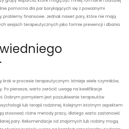
czy grupy wsparcia, które mogą być mniej formalne i bardziej
lnie pomocna dla par borykających się z poważnymi
zy problemy finansowe. Jednak nawet pary, które nie mają
ch sesjach terapeutycznych jako formie prewencji i dbania
owiedniego
r
 krok w procesie terapeutycznym. Istnieje wiele czynników,
y. Po pierwsze, warto zwrócić uwagę na kwalifikacje
ami. Dobrym pomysłem jest poszukiwanie terapeutów
 psychologii lub terapii rodzinnej. Kolejnym istotnym aspektem
mogą stosować różne metody pracy, dlatego warto zastanowić
m danej pary. Rekomendacje od znajomych lub rodziny mogą