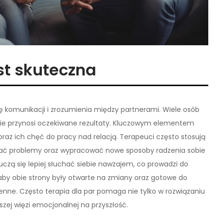
est skuteczna
ę komunikacji i zrozumienia między partnerami. Wiele osób
ście przynosi oczekiwane rezultaty. Kluczowym elementem
raz ich chęć do pracy nad relacją. Terapeuci często stosują
ować problemy oraz wypracować nowe sposoby radzenia sobie
 uczą się lepiej słuchać siebie nawzajem, co prowadzi do
, aby obie strony były otwarte na zmiany oraz gotowe do
enne. Często terapia dla par pomaga nie tylko w rozwiązaniu
szej więzi emocjonalnej na przyszłość.