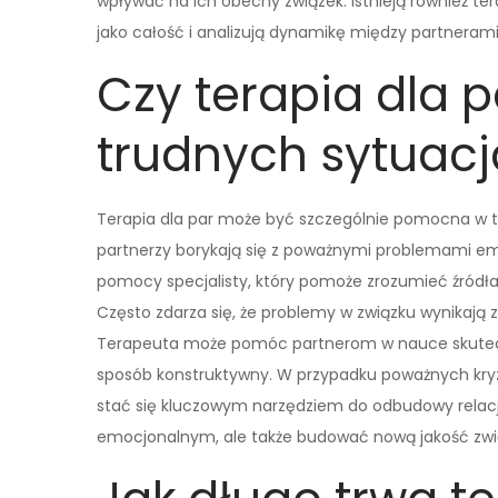
wpływać na ich obecny związek. Istnieją również te
jako całość i analizują dynamikę między partnerami
Czy terapia dla
trudnych sytuac
Terapia dla par może być szczególnie pomocna w tr
partnerzy borykają się z poważnymi problemami e
pomocy specjalisty, który pomoże zrozumieć źródła 
Często zdarza się, że problemy w związku wynikają z
Terapeuta może pomóc partnerom w nauce skuteczn
sposób konstruktywny. W przypadku poważnych kryzy
stać się kluczowym narzędziem do odbudowy relacji.
emocjonalnym, ale także budować nową jakość związ