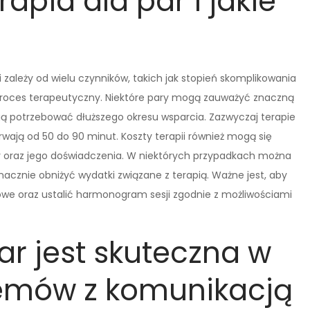
apia dla par i jakie
i zależy od wielu czynników, takich jak stopień skomplikowania
roces terapeutyczny. Niektóre pary mogą zauważyć znaczną
gą potrzebować dłuższego okresu wsparcia. Zazwyczaj terapie
rwają od 50 do 90 minut. Koszty terapii również mogą się
uty oraz jego doświadczenia. W niektórych przypadkach można
acznie obniżyć wydatki związane z terapią. Ważne jest, aby
owe oraz ustalić harmonogram sesji zgodnie z możliwościami
ar jest skuteczna w
emów z komunikacją